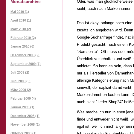
Monatsarchive
Oder, was man glücklicherweise 
sieht, auch nach Markennamen.
Mai 2010 (1)
April 2010 (1)
Das ist okay, solange noch eine
März 2010 (2)
zusätzlich angeboten wird. Denn
Google-Suchanfrage findet, hat 
Februar 2010 (2)
Produkt gesucht: nach einem Kof
Januar 2010 (6)
"Samsonite". Oft muss oder möch
Dezember 2009 (2)
Überblick verschaffen und weiß n
September 2009 (1)
anbietet. So kann es sein, dass
Juli 2009 (2)
nur als Hersteller von Damenhan
alleinige Kategorisierung nach 
Juni 2009 (5)
sinnvoll, der explizit damit wirbt
März 2009 (2)
Markenklamotten kaufen kann. D
Februar 2009 (4)
auch nicht "Leder-Shop24" heiße
Januar 2009 (1)
Was mache ich nun in eben jene
Dezember 2008 (1)
finde und entweder nicht weiß, we
November 2008 (2)
egal ist, weil ich mich allgemei
Oktober 2008 (1)
Ich benutze die Suchfunktion. Un