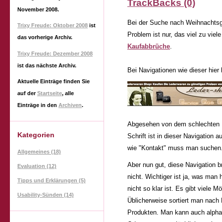
TrackBacks (0)
November 2008
.
Bei der Suche nach Weihnachtsg
Trixy Freude: Oktober 2008
ist
Problem ist nur, das viel zu viel
das vorherige Archiv.
Kaufabbrüche
.
Trixy Freude: Dezember 2008
ist das nächste Archiv.
Bei Navigationen wie dieser hier
Aktuelle Einträge finden Sie
auf der
Startseite
, alle
Einträge in den
Archiven
.
Abgesehen von dem schlechten K
Kategorien
Schrift ist in dieser Navigation 
wie "Kontakt" muss man suchen
Allgemeines (18)
Aber nun gut, diese Navigation 
Evaluation (12)
nicht. Wichtiger ist ja, was ma
Tipps und Erklärungen (5)
nicht so klar ist. Es gibt viele M
Usability-Sünden (14)
Üblicherweise sortiert man nach 
Produkten. Man kann auch alphab