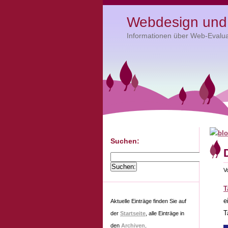
Webdesign und 
Informationen über Web-Evalua
Suchen:
V
T
e
Aktuelle Einträge finden Sie auf
T
der
Startseite
, alle Einträge in
den
Archiven
.