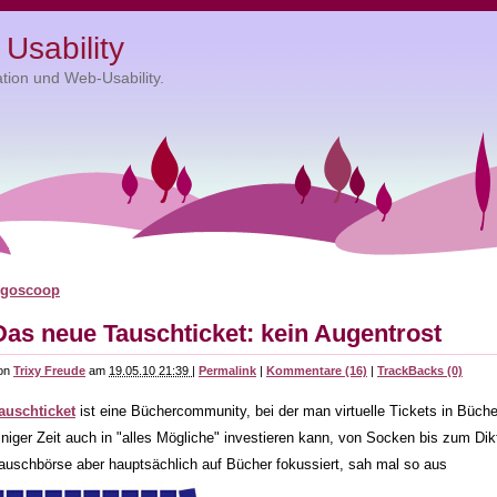
Usability
tion und Web-Usability.
Das neue Tauschticket: kein Augentrost
on
Trixy Freude
am
19.05.10 21:39
|
Permalink
|
Kommentare (16)
|
TrackBacks (0)
auschticket
ist eine Büchercommunity, bei der man virtuelle Tickets in Büch
iniger Zeit auch in "alles Mögliche" investieren kann, von Socken bis zum Dikt
auschbörse aber hauptsächlich auf Bücher fokussiert, sah mal so aus