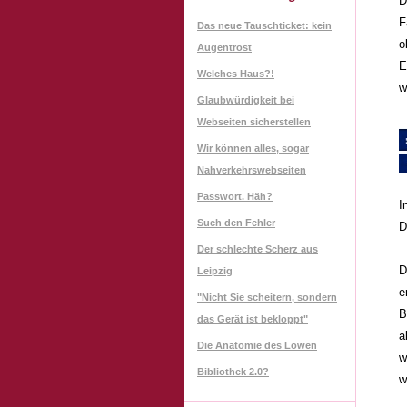
D
F
Das neue Tauschticket: kein
o
Augentrost
E
Welches Haus?!
w
Glaubwürdigkeit bei
Webseiten sicherstellen
Wir können alles, sogar
Nahverkehrswebseiten
Passwort. Häh?
I
Such den Fehler
D
Der schlechte Scherz aus
D
Leipzig
e
"Nicht Sie scheitern, sondern
B
das Gerät ist bekloppt"
a
Die Anatomie des Löwen
w
Bibliothek 2.0?
w