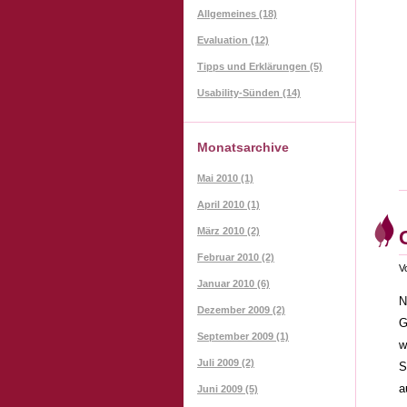
Allgemeines (18)
Evaluation (12)
Tipps und Erklärungen (5)
Usability-Sünden (14)
Monatsarchive
Mai 2010 (1)
April 2010 (1)
März 2010 (2)
Februar 2010 (2)
V
Januar 2010 (6)
N
Dezember 2009 (2)
G
September 2009 (1)
w
Juli 2009 (2)
S
a
Juni 2009 (5)