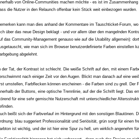
nnerhalb von Online-Communities machen möchte - es ist im Zusammenhang 
ass die Nutzer in den Relaunch offenbar kein Stück weit einbezogen wurden.
emerken kann man dies anhand der Kommentare im Tauschticket-Forum, wo ei
ich über das neue Design beklagt - und vor allem über den mangelnden Kontra
uf das Community-Management genauso wie auf die Usability allgemein): dort
usgetauscht, wie man sich im Browser benutzerdefinierte Farben einstellen k
arbgebung abgelehnt.
n der Tat, der Kontrast ist schlecht. Die weiße Schrift auf den, mit einem Far
erschwimmt nach einiger Zeit vor den Augen. Blickt man danach auf eine we
rst umstellen, Farbflecken können erscheinen - die Farben sind zu grell. Der 
nnerhalb der Buttons, eine optische Trennlinie, auf der die Schrift liegt. Das 
törend für eine sehr gemischte Nutzerschaft mit unterschiedlicher Altersstruktu
efinden.
uch beißt sich der Farbverlauf im Hintergrund mit den sonstigen Blautönen. Di
rdnung: blau suggeriert Professionalität und Seriösität, grün sorgt für einen f
arbton ist wichtig, und der ist hier eine Spur zu hell, um wirklich angenehm fü