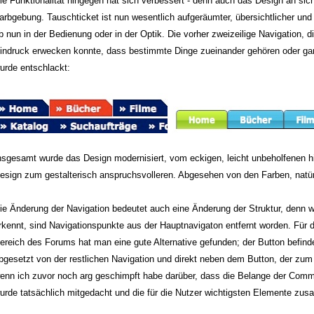
ie Funktionalität hingegen hat sich verbessert - denn auch das Design an sich
arbgebung. Tauschticket ist nun wesentlich aufgeräumter, übersichtlicher und
b nun in der Bedienung oder in der Optik. Die vorher zweizeilige Navigation, d
indruck erwecken konnte, dass bestimmte Dinge zueinander gehören oder gar 
urde entschlackt:
nsgesamt wurde das Design modernisiert, vom eckigen, leicht unbeholfenen h
esign zum gestalterisch anspruchsvolleren. Abgesehen von den Farben, natür
ie Änderung der Navigation bedeutet auch eine Änderung der Struktur, denn 
rkennt, sind Navigationspunkte aus der Hauptnavigaton entfernt worden. Für d
ereich des Forums hat man eine gute Alternative gefunden; der Button befinde
bgesetzt von der restlichen Navigation und direkt neben dem Button, der zum 
enn ich zuvor noch arg geschimpft habe darüber, dass die Belange der Comm
urde tatsächlich mitgedacht und die für die Nutzer wichtigsten Elemente zu