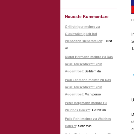
Neueste Kommentare
u
Grillreiniger meinte zu
I
Glaubwürdigkeit bei
S
Webseiten sicherstellen
: Trust
T
ist
Dieter Hermann meinte zu Das
neue Tauschticket: kein
Augentrost
: Seitdem da
Paul Lehmann meinte zu Das
neue Tauschticket: kein
Augentrost
: Mich persö
U
Peter Bergmann meinte zu
Welches Haus?!
: Gefällt mi
D
Felix Pohl meinte zu Welches
d
Haus?!
: Sehr tolle
z