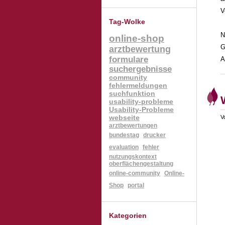
V
Tag-Wolke
N
online-shop
G
arztbewertung
formulare
A
suchergebnisse
community
fehlermeldungen
suchfunktion
usability-probleme
Usability-Probleme
V
webseite
arztbewertungen
bundestag
drucker
evaluation
fehler
nutzungskontext
oberflächengestaltung
online-community
Online-
Shop
portal
Kategorien