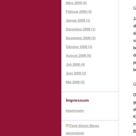
März 2009 (2)
G
Februar 2009 (4)
J
Januar 2009 (1)
d
Dezember 2008 (1)
d
November 2008 (2)
s
Oktober 2008 (1)
b
d
August 2008 (5)
p
Juli 2008 (4)
b
Juni 2008 (2)
Mai 2008 (2)
G
D
Impressum
g
e
Impressum
K
m
Feed dieses Blogs
B
abonnieren