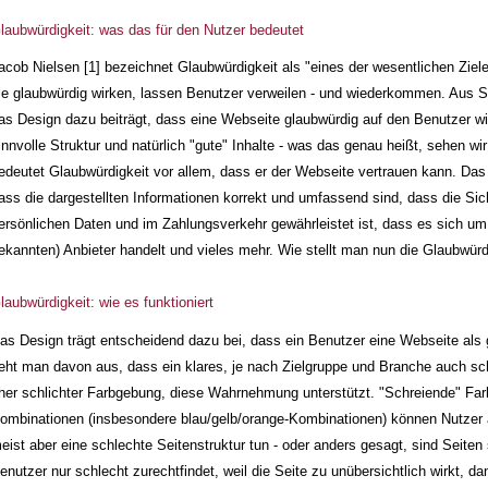
laubwürdigkeit: was das für den Nutzer bedeutet
acob Nielsen [1] bezeichnet Glaubwürdigkeit als "eines der wesentlichen Zie
ie glaubwürdig wirken, lassen Benutzer verweilen - und wiederkommen. Aus S
as Design dazu beiträgt, dass eine Webseite glaubwürdig auf den Benutzer wi
innvolle Struktur und natürlich "gute" Inhalte - was das genau heißt, sehen wi
edeutet Glaubwürdigkeit vor allem, dass er der Webseite vertrauen kann. D
ass die dargestellten Informationen korrekt und umfassend sind, dass die Si
ersönlichen Daten und im Zahlungsverkehr gewährleistet ist, dass es sich um 
ekannten) Anbieter handelt und vieles mehr. Wie stellt man nun die Glaubwürd
laubwürdigkeit: wie es funktioniert
as Design trägt entscheidend dazu bei, dass ein Benutzer eine Webseite als 
eht man davon aus, dass ein klares, je nach Zielgruppe und Branche auch sch
her schlichter Farbgebung, diese Wahrnehmung unterstützt. "Schreiende" Fa
ombinationen (insbesondere blau/gelb/orange-Kombinationen) können Nutzer a
eist aber eine schlechte Seitenstruktur tun - oder anders gesagt, sind Seiten 
enutzer nur schlecht zurechtfindet, weil die Seite zu unübersichtlich wirkt, d