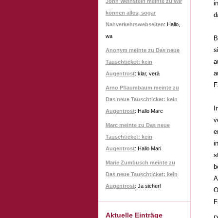
John Weinstein meinte zu Wir
i
können alles, sogar
d
Nahverkehrswebseiten
: Hallo,
wa
B
s
Anonym meinte zu Das neue
a
Tauschticket: kein
a
Augentrost
: klar, verä
F
Arno Pflaumbaum meinte zu
Das neue Tauschticket: kein
I
Augentrost
: Hallo Marc
v
Marc meinte zu Das neue
e
Tauschticket: kein
i
Augentrost
: Hallo Mari
s
Marie Zumbusch meinte zu
b
Das neue Tauschticket: kein
A
Augentrost
: Ja sicherl
O
F
Aktuelle Einträge