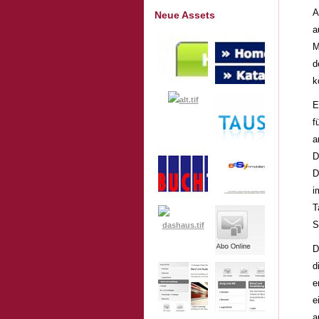
A
Neue Assets
a
M
d
k
E
f
a
D
D
i
T
S
D
d
e
e
a