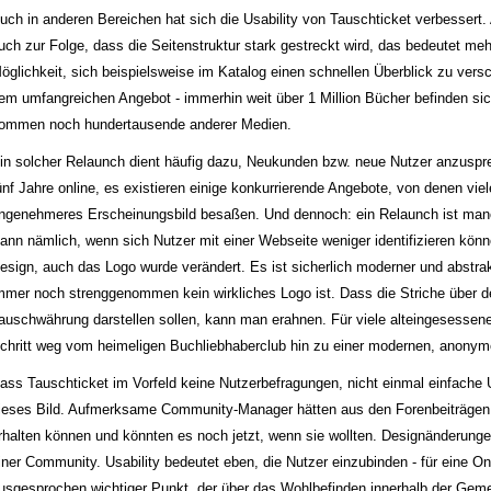
uch in anderen Bereichen hat sich die Usability von Tauschticket verbessert. 
uch zur Folge, dass die Seitenstruktur stark gestreckt wird, das bedeutet meh
öglichkeit, sich beispielsweise im Katalog einen schnellen Überblick zu versc
em umfangreichen Angebot - immerhin weit über 1 Million Bücher befinden si
ommen noch hundertausende anderer Medien.
in solcher Relaunch dient häufig dazu, Neukunden bzw. neue Nutzer anzuspre
ünf Jahre online, es existieren einige konkurrierende Angebote, von denen viel
ngenehmeres Erscheinungsbild besaßen. Und dennoch: ein Relaunch ist manc
ann nämlich, wenn sich Nutzer mit einer Webseite weniger identifizieren könn
esign, auch das Logo wurde verändert. Es ist sicherlich moderner und abstra
mmer noch strenggenommen kein wirkliches Logo ist. Dass die Striche über de
auschwährung darstellen sollen, kann man erahnen. Für viele alteingesessene 
chritt weg vom heimeligen Buchliebhaberclub hin zu einer modernen, anonym
ass Tauschticket im Vorfeld keine Nutzerbefragungen, nicht einmal einfache U
ieses Bild. Aufmerksame Community-Manager hätten aus den Forenbeiträgen 
rhalten können und könnten es noch jetzt, wenn sie wollten. Designänderungen
iner Community. Usability bedeutet eben, die Nutzer einzubinden - für eine O
usgesprochen wichtiger Punkt, der über das Wohlbefinden innerhalb der Gem