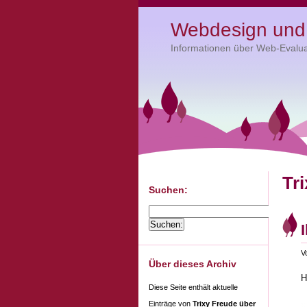
Webdesign und 
Informationen über Web-Evalua
Tr
Suchen:
V
Über dieses Archiv
H
Diese Seite enthält aktuelle
Einträge von
Trixy Freude über