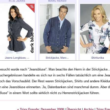
esucht wurde nach "Jeansbluse". Man beachte den Herrn in der Strickjacke.
uchergebnissen handelte es sich nur in sechs Fällen tatsächlich um eine Jea
och das Vorschaubild. Der Rest waren Strickjacken, Shirts und andere Kleidun
n eine Jeansbluse erinnerten. Ja, Datenbanken sind manchmal dumm. Aber d
Bluse" in einem Wort sollte wirklich nicht zu Herrenstrickjacken führen.
« Trixy Freude: Dezember 2008
|
Übersicht
|
Archiv
|
Trixy Fr