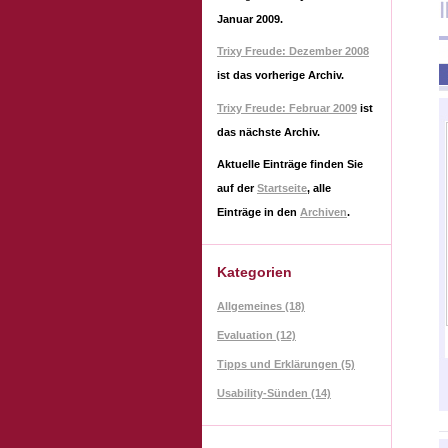
Januar 2009
.
Trixy Freude: Dezember 2008
ist das vorherige Archiv.
Trixy Freude: Februar 2009
ist
das nächste Archiv.
Aktuelle Einträge finden Sie
auf der
Startseite
, alle
Einträge in den
Archiven
.
Kategorien
Allgemeines (18)
Evaluation (12)
Tipps und Erklärungen (5)
Usability-Sünden (14)