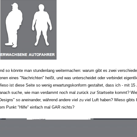
nd so könnte man stundenlang weitermachen: warum gibt es zwei verschieden
enen eines "Nachrichten" heißt, und was unterscheidet oder verbindet eigentl
ieso ist diese Seite so wenig erwartungskonform gestaltet, dass ich - mit 15 
anach suche, wie man verdammt noch mal zurück zur Startseite kommt? Wies
Designs" so aneinander, während andere viel zu viel Luft haben? Wieso gibts 
em Punkt "Hilfe" einfach mal GAR nichts?