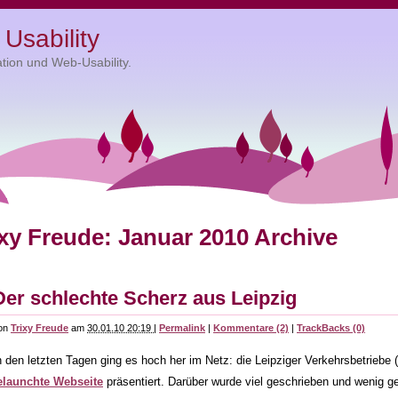
Usability
tion und Web-Usability.
ixy Freude: Januar 2010 Archive
Der schlechte Scherz aus Leipzig
on
Trixy Freude
am
30.01.10 20:19
|
Permalink
|
Kommentare (2)
|
TrackBacks (0)
n den letzten Tagen ging es hoch her im Netz: die Leipziger Verkehrsbetriebe 
elaunchte Webseite
präsentiert. Darüber wurde viel geschrieben und wenig g