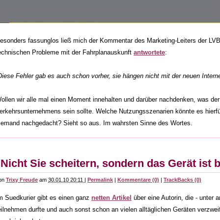
esonders fassunglos ließ mich der Kommentar des Marketing-Leiters der LVB 
echnischen Probleme mit der Fahrplanauskunft
antwortete
:
Diese Fehler gab es auch schon vorher, sie hängen nicht mit der neuen Inter
ollen wir alle mal einen Moment innehalten und darüber nachdenken, was de
erkehrsunternehmens sein sollte. Welche Nutzungsszenarien könnte es hierf
iemand nachgedacht? Sieht so aus. Im wahrsten Sinne des Wortes.
"Nicht Sie scheitern, sondern das Gerät ist 
on
Trixy Freude
am
30.01.10 20:11
|
Permalink
|
Kommentare (0)
|
TrackBacks (0)
m Suedkurier gibt es einen ganz
netten Artikel
über eine Autorin, die - unter
eilnehmen durfte und auch sonst schon an vielen alltäglichen Geräten verzwei