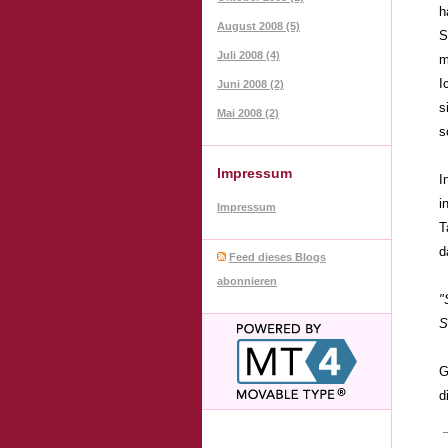
h
August 2008 (5)
S
Juli 2008 (4)
m
I
Juni 2008 (2)
s
Mai 2008 (2)
s
Impressum
I
i
Impressum
T
d
Feed dieses Blogs
abonnieren
"
S
G
d