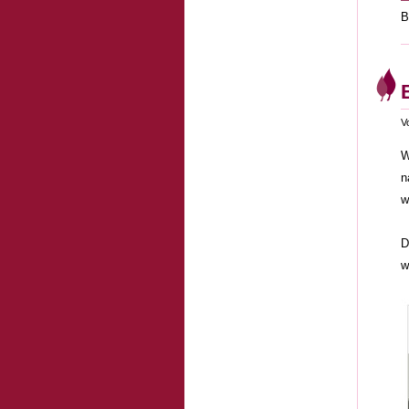
B
V
W
n
w
D
w