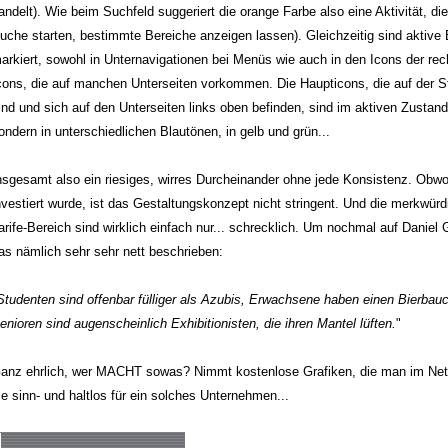
andelt). Wie beim Suchfeld suggeriert die orange Farbe also eine Aktivität, die
uche starten, bestimmte Bereiche anzeigen lassen). Gleichzeitig sind aktive
arkiert, sowohl in Unternavigationen bei Menüs wie auch in den Icons der rec
cons, die auf manchen Unterseiten vorkommen. Die Haupticons, die auf der Sta
ind und sich auf den Unterseiten links oben befinden, sind im aktiven Zustand
ondern in unterschiedlichen Blautönen, in gelb und grün...
nsgesamt also ein riesiges, wirres Durcheinander ohne jede Konsistenz. Obwohl
nvestiert wurde, ist das Gestaltungskonzept nicht stringent. Und die merkwür
arife-Bereich sind wirklich einfach nur... schrecklich. Um nochmal auf Dani
as nämlich sehr sehr nett beschrieben:
Studenten sind offenbar fülliger als Azubis, Erwachsene haben einen Bierbauc
enioren sind augenscheinlich Exhibitionisten, die ihren Mantel lüften.
"
anz ehrlich, wer MACHT sowas? Nimmt kostenlose Grafiken, die man im Ne
ie sinn- und haltlos für ein solches Unternehmen...