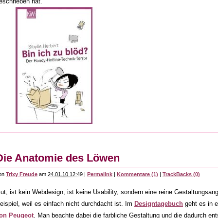
eschrieben hat.
Die Anatomie des Löwen
on
Trixy Freude
am
24.01.10 12:49
|
Permalink
|
Kommentare (1)
|
TrackBacks (0)
ut, ist kein Webdesign, ist keine Usability, sondern eine reine Gestaltungsa
eispiel, weil es einfach nicht durchdacht ist. Im
Designtagebuch
geht es in 
on Peugeot
. Man beachte dabei die farbliche Gestaltung und die dadurch e