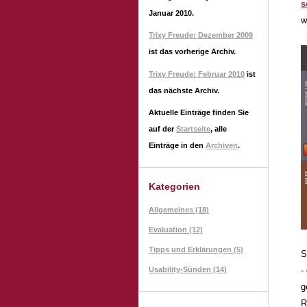
s
Januar 2010
.
w
Trixy Freude: Dezember 2009
ist das vorherige Archiv.
Trixy Freude: Februar 2010
ist
das nächste Archiv.
Aktuelle Einträge finden Sie
auf der
Startseite
, alle
Einträge in den
Archiven
.
Kategorien
Allgemeines (18)
Evaluation (12)
Tipps und Erklärungen (5)
S
Usability-Sünden (14)
-
g
R