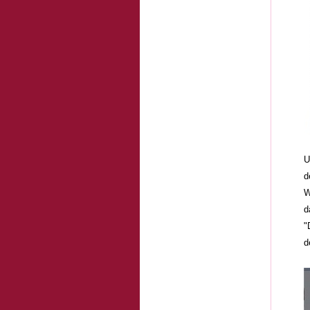
U
d
W
d
"
d