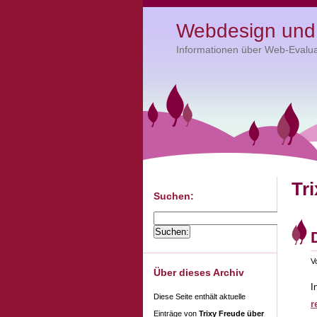
Webdesign und 
Informationen über Web-Evalua
Tr
Suchen:
V
Über dieses Archiv
I
Diese Seite enthält aktuelle
r
Einträge von
Trixy Freude über