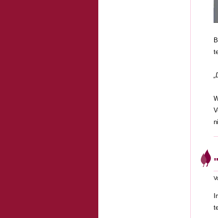
B
t
„
W
V
n
V
I
t