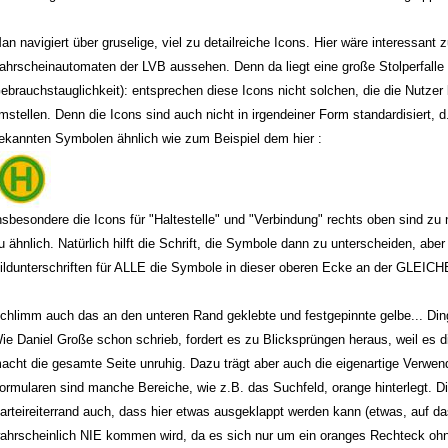
an navigiert über gruselige, viel zu detailreiche Icons. Hier wäre interessant 
ahrscheinautomaten der LVB aussehen. Denn da liegt eine große Stolperfalle 
ebrauchstauglichkeit): entsprechen diese Icons nicht solchen, die die Nutzer
mstellen. De
nn d
ie Icons sind auch nicht in irgendeiner Form standardisiert, 
ekannten Symbolen ähnlich wie zum Beispiel dem hier
:
nsbesondere die Icons für "Haltestelle" und "Verbindung" rechts oben sind zu 
u ähnlich. Natürlich hilft die Schrift, die Symbole dann zu unterscheiden, ab
ildunterschriften für ALLE die Symbole in dieser oberen Ecke an der GLEICHE
chlimm auch das an den unteren Rand geklebte und festgepinnte gelbe... Ding
ie Daniel Große schon schrieb, fordert es zu Blicksprüngen heraus, weil es 
acht die gesamte Seite unruhig. Dazu trägt aber auch die eigenartige Verwen
ormularen sind manche Bereiche, wie z.B. das Suchfeld, orange hinterlegt. Di
arteireiterrand auch, dass hier etwas ausgeklappt werden kann (etwas, auf da
ahrscheinlich NIE kommen wird, da es sich nur um ein oranges Rechteck ohn