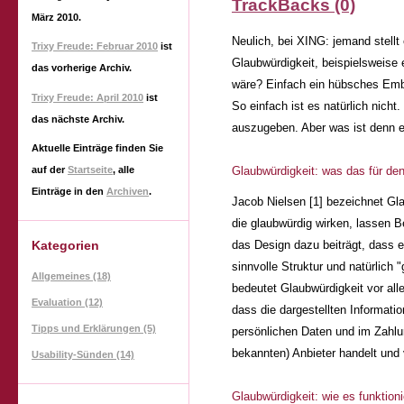
TrackBacks (0)
März 2010
.
Neulich, bei XING: jemand stellt 
Trixy Freude: Februar 2010
ist
Glaubwürdigkeit, beispielsweise 
das vorherige Archiv.
wäre? Einfach ein hübsches Embl
Trixy Freude: April 2010
ist
So einfach ist es natürlich nich
das nächste Archiv.
auszugeben. Aber was ist denn e
Aktuelle Einträge finden Sie
auf der
Startseite
, alle
Glaubwürdigkeit: was das für de
Einträge in den
Archiven
.
Jacob Nielsen [1] bezeichnet Gl
die glaubwürdig wirken, lassen 
Kategorien
das Design dazu beiträgt, dass 
sinnvolle Struktur und natürlich 
Allgemeines (18)
bedeutet Glaubwürdigkeit vor al
Evaluation (12)
dass die dargestellten Informat
Tipps und Erklärungen (5)
persönlichen Daten und im Zahlun
bekannten) Anbieter handelt und 
Usability-Sünden (14)
Glaubwürdigkeit: wie es funktioni